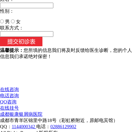
性别：
男
女
今天日期：
联系方式：
温馨提示：
您所填的信息我们将及时反馈给医生诊断，您的个人
信息我们承诺绝对保密！
在线咨询
电话咨询
QQ咨询
在线挂号
成都银康银屑病医院
成都市青羊区锦里中路18号（彩虹桥附近，原邮电宾馆）
QQ：
1144000342
电话：
02886129902