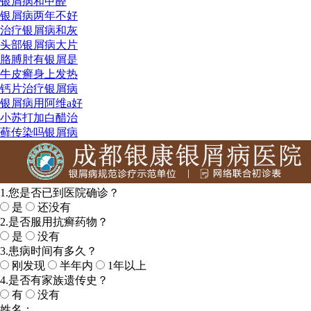
银屑病和甲醛
银屑病两年不好
治疗银屑病和灰
头部银屑病大片
胳膊肘有银屑是
牛皮癣身上发热
钙片治疗银屑病
银屑病用阿维a好
小苏打加白醋治
藓传染吗银屑病
1.您是否已到医院确诊？
是
还没有
2.是否服用抗癣药物？
是
没有
3.患病时间有多久？
刚发现
半年内
1年以上
4.是否有家族遗传史？
有
没有
姓名：