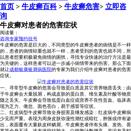
首页
>
牛皮癣百科
>
牛皮癣危害
>
立即咨
询
牛皮癣对患者的危害症状
阅读量：
咨询专家
预约挂号
牛皮癣的危害是巨大的，不同类型的牛皮癣患者的病情是不一样
的，患者的病情轻重也就不一样，患者受到的危害也就不同，所
以患者想要积极避免病情的困扰，寻找专业快速的治疗方法是最
为关键的，这样患者可以进一步减小病情带来的伤害。那么下面
就让
成都银康银屑病医院
的专家为我们介绍牛皮癣对患者的危害
症状。
一、寻常型牛皮癣的危害会导致蛋白质及其它营养物质丢失：由
于牛皮癣会大量脱屑，构成皮肤的蛋白质、维生素及叶酸等物质
随之丢失。牛皮癣会导致低蛋白血症或营养不良性贫血。临床表
现为乏力、倦怠、面色苍白，易于感冒等症状。
二、红皮病型牛皮癣导致全身损害及继发感染：红皮病牛皮癣病
少见而严重。表现为周身皮肤弥漫性潮红或暗红，肿胀或伴有渗
出，表面覆有大量麸皮样鳞屑。牛皮癣患者伴有头痛、发热、畏
寒等全身不适，浅表淋巴结肿大，白细胞计数增高。若没有及时