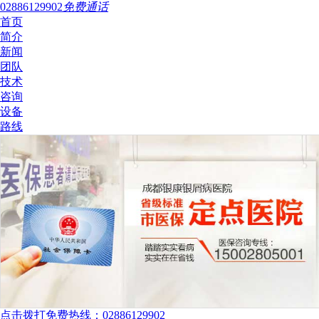
02886129902
免费通话
首页
简介
新闻
团队
技术
咨询
设备
路线
点击拨打免费热线：02886129902