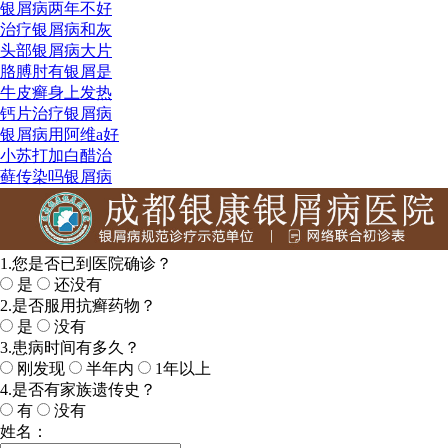
银屑病两年不好
治疗银屑病和灰
头部银屑病大片
胳膊肘有银屑是
牛皮癣身上发热
钙片治疗银屑病
银屑病用阿维a好
小苏打加白醋治
藓传染吗银屑病
1.您是否已到医院确诊？
是
还没有
2.是否服用抗癣药物？
是
没有
3.患病时间有多久？
刚发现
半年内
1年以上
4.是否有家族遗传史？
有
没有
姓名：