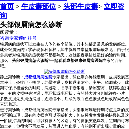
首页
>
牛皮癣部位
>
头部牛皮癣
>
立即咨
询
头部银屑病怎么诊断
阅读量：
咨询专家
预约挂号
银屑病的症状可以发生在人体的各个部位，其中头部是常见的发病部位。
此外银屑病的症状表现多种多样，其中就属寻常型银屑病最常见，由于很
多患者对银屑病的症状都不是很熟悉，这就很容易错过最好的治疗时期。
那么，
头部银屑病怎么诊断
?一起看看
成都银康银屑病医院
专家的介绍
吧。
静止期诊断：
成都银屑病医院
专家指出，静止期亦称稳定期，皮损发展基
本停止，炎症已不明显，红晕消退，皮损逐渐缩小、变平、鳞屑减少，此
期可保持相当长的时间，消退期，旧疹不断消退，鳞屑变薄，破碎以至消
失，有的皮损中央消退，呈环状或半环状，有的特大片分割成许多小片，
多数皮损先从周边消退，逐渐缩小，后成为淡白色色素减色斑或深褐色色
素沉着斑。
进行期诊断：成都银屑病医院专家指出，头部银屑病进行期特点是新的皮
损不断出现，原有的皮损也可以不断扩大，但皮损发生发展的快慢以及这
一阶段持续的时间，可以有很大的区别，有的皮损突然爆发，短期内可布
满全身，但很快不再发展，从而进入静止期，有的则不断出现少量的皮