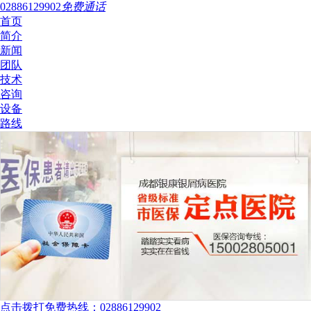
02886129902
免费通话
首页
简介
新闻
团队
技术
咨询
设备
路线
点击拨打免费热线：02886129902