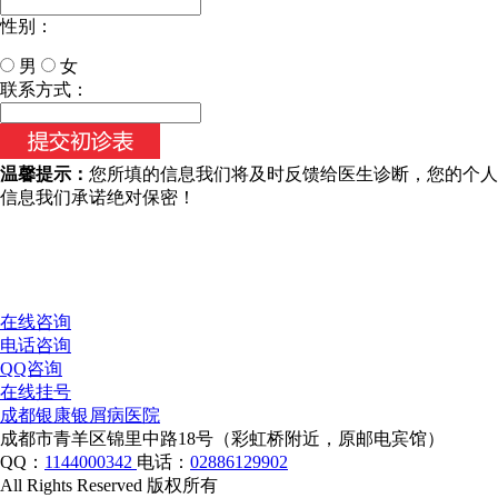
性别：
男
女
今天日期：
联系方式：
温馨提示：
您所填的信息我们将及时反馈给医生诊断，您的个人
信息我们承诺绝对保密！
在线咨询
电话咨询
QQ咨询
在线挂号
成都银康银屑病医院
成都市青羊区锦里中路18号（彩虹桥附近，原邮电宾馆）
QQ：
1144000342
电话：
02886129902
All Rights Reserved 版权所有