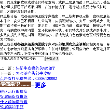
损，而原来的皮损或缓慢的持续发展，或停止发展而处于静止状态，甚至
有少量皮损已开始逐渐消退，在这种情况下，进行期往往要持续很长时
间，才能过渡到静止期。
静止期诊断：成都银屑病医院专家指出，静止期亦称稳定期，皮损发展基
本停止，炎症已不明显，红晕消退，皮损逐渐缩小、变平、鳞屑减少，此
期可保持相当长的时间，消退期，旧疹不断消退，鳞屑变薄，破碎以至消
失，有的皮损中央消退，呈环状或半环状，有的特大片分割成许多小片，
多数皮损先从周边消退，逐渐缩小，后成为淡白色色素减色斑或深褐色色
素沉着斑。
以上就是
成都银康银屑病医院
专家对
头部银屑病怎么诊断
的相关介绍，希
望对患者治疗银屑病有所帮助，主任特别提醒，银屑病治疗一定要选择正
规的专科医院，不仅收费标准而且疗效也有保证。
上一篇：
头部牛皮癣的关键治疗
下一篇：
怎么治疗头部牛皮癣
点击拨打免费热线：02886129902
+更多
碘伏治疗银屑病
银屑病保湿推荐
什么药物抑制银
银屑病和甲醛