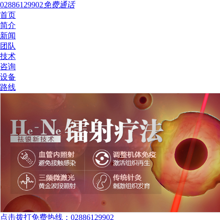
02886129902
免费通话
首页
简介
新闻
团队
技术
咨询
设备
路线
点击拨打免费热线：02886129902