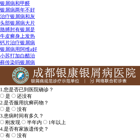
银屑病和甲醛
银屑病两年不好
治疗银屑病和灰
头部银屑病大片
胳膊肘有银屑是
牛皮癣身上发热
钙片治疗银屑病
银屑病用阿维a好
小苏打加白醋治
藓传染吗银屑病
1.您是否已到医院确诊？
是
还没有
2.是否服用抗癣药物？
是
没有
3.患病时间有多久？
刚发现
半年内
1年以上
4.是否有家族遗传史？
有
没有