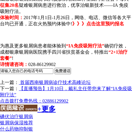
征集20名
疑难银屑病患进行救治，优享治银新技术——IA 免疫
吸附疗法。
体验时间：
2017年1月1日-1月26日，网络、电话、微信等各大平
台均已开通，正在火热预约体验中!
》》》点击这里预约报名
为惠及更多银屑病患者能体验到
“IA免疫吸附疗法”
确切疗效，
成都银康银屑病医院携手四川省扶贫基金会，特推出
“2+1治疗
套餐”
!
详情请咨询：
028-86129902
上一篇：
首届西南银屑病诊疗技术高峰论坛
下一篇：
【直播预告】1月10日，戴礼主任带您来了解“IA免疫吸
附疗法”
点击拨打免费热线：02886129902
+更多
碘伏治疗银屑病
银屑病保湿推荐
什么药物抑制银