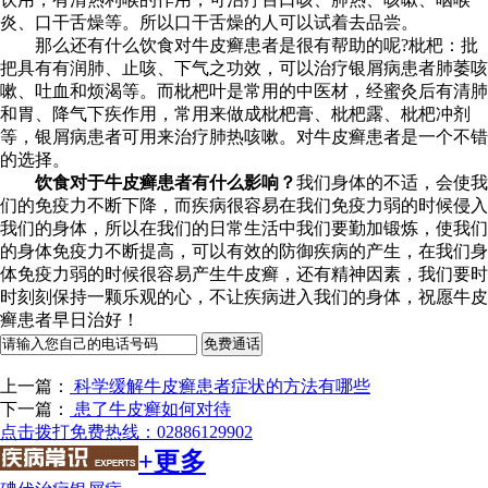
炎、口干舌燥等。所以口干舌燥的人可以试着去品尝。
那么还有什么饮食对牛皮癣患者是很有帮助的呢?枇杷：批
把具有有润肺、止咳、下气之功效，可以治疗银屑病患者肺萎咳
嗽、吐血和烦渴等。而枇杷叶是常用的中医材，经蜜灸后有清肺
和胃、降气下疾作用，常用来做成枇杷膏、枇杷露、枇杷冲剂
等，银屑病患者可用来治疗肺热咳嗽。对牛皮癣患者是一个不错
的选择。
饮食对于牛皮癣患者有什么影响？
我们身体的不适，会使我
们的免疫力不断下降，而疾病很容易在我们免疫力弱的时候侵入
我们的身体，所以在我们的日常生活中我们要勤加锻炼，使我们
的身体免疫力不断提高，可以有效的防御疾病的产生，在我们身
体免疫力弱的时候很容易产生牛皮癣，还有精神因素，我们要时
时刻刻保持一颗乐观的心，不让疾病进入我们的身体，祝愿牛皮
癣患者早日治好！
上一篇：
科学缓解牛皮癣患者症状的方法有哪些
下一篇：
患了牛皮癣如何对待
点击拨打免费热线：02886129902
+更多