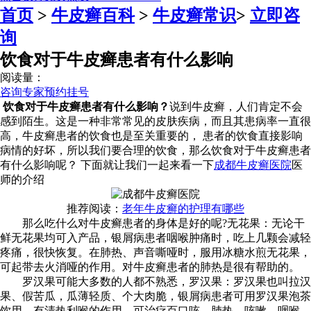
首页
>
牛皮癣百科
>
牛皮癣常识
>
立即咨
询
饮食对于牛皮癣患者有什么影响
阅读量：
咨询专家
预约挂号
饮食对于牛皮癣患者有什么影响？
说到牛皮癣，人们肯定不会
感到陌生。这是一种非常常见的皮肤疾病，而且其患病率一直很
高，牛皮癣患者的饮食也是至关重要的， 患者的饮食直接影响
病情的好坏，所以我们要合理的饮食，那么饮食对于牛皮癣患者
有什么影响呢？ 下面就让我们一起来看一下
成都牛皮癣医院
医
师的介绍
推荐阅读：
老年牛皮癣的护理有哪些
那么吃什么对牛皮癣患者的身体是好的呢?无花果：无论干
鲜无花果均可入产品，银屑病患者咽喉肿痛时，吃上几颗会减轻
疼痛，很快恢复。在肺热、声音嘶哑时，服用冰糖水煎无花果，
可起带去火消哑的作用。对牛皮癣患者的肺热是很有帮助的。
罗汉果可能大多数的人都不熟悉，罗汉果：罗汉果也叫拉汉
果、假苦瓜，瓜薄轻质、个大肉脆，银屑病患者可用罗汉果泡茶
饮用，有清热利喉的作用，可治疗百口咳、肺热、咳嗽、咽喉