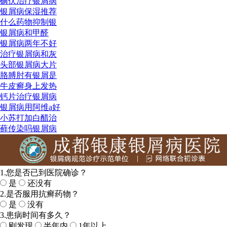
碘伏治疗银屑病
银屑病保湿推荐
什么药物抑制银
银屑病和甲醛
银屑病两年不好
治疗银屑病和灰
头部银屑病大片
胳膊肘有银屑是
牛皮癣身上发热
钙片治疗银屑病
银屑病用阿维a好
小苏打加白醋治
藓传染吗银屑病
1.您是否已到医院确诊？
是
还没有
2.是否服用抗癣药物？
是
没有
3.患病时间有多久？
刚发现
半年内
1年以上