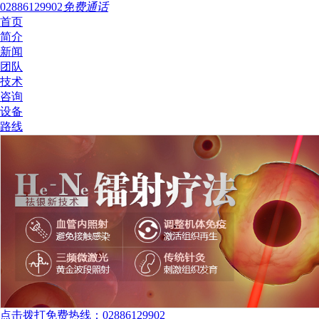
02886129902
免费通话
首页
简介
新闻
团队
技术
咨询
设备
路线
点击拨打免费热线：02886129902