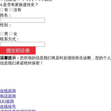
4.是否有家族遗传史？
有
没有
姓名：
性别：
男
女
今天日期：
联系方式：
温馨提示：
您所填的信息我们将及时反馈给医生诊断，您的个人
信息我们承诺绝对保密！
在线咨询
电话咨询
QQ咨询
在线挂号