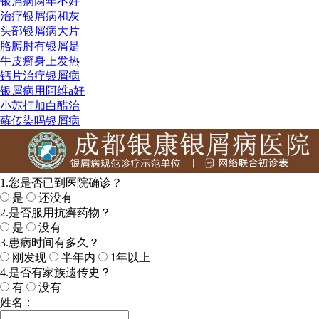
银屑病两年不好
治疗银屑病和灰
头部银屑病大片
胳膊肘有银屑是
牛皮癣身上发热
钙片治疗银屑病
银屑病用阿维a好
小苏打加白醋治
藓传染吗银屑病
1.您是否已到医院确诊？
是
还没有
2.是否服用抗癣药物？
是
没有
3.患病时间有多久？
刚发现
半年内
1年以上
4.是否有家族遗传史？
有
没有
姓名：