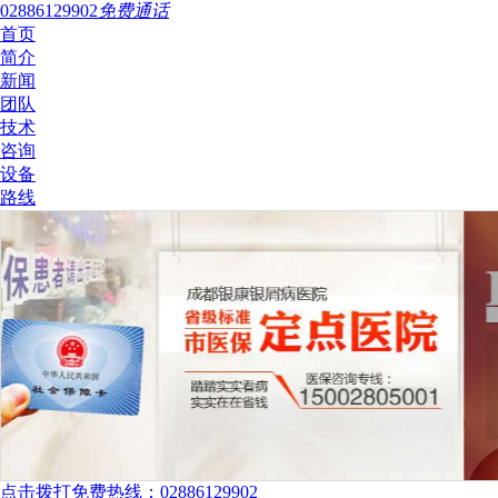
02886129902
免费通话
首页
简介
新闻
团队
技术
咨询
设备
路线
点击拨打免费热线：02886129902