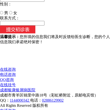
性别：
男
女
今天日期：
联系方式：
温馨提示：
您所填的信息我们将及时反馈给医生诊断，您的个人
信息我们承诺绝对保密！
在线咨询
电话咨询
QQ咨询
在线挂号
成都银康银屑病医院
成都市青羊区锦里中路18号（彩虹桥附近，原邮电宾馆）
QQ：
1144000342
电话：
02886129902
All Rights Reserved 版权所有