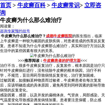
首页
>
牛皮癣百科
>
牛皮癣常识
>
立即咨
询
牛皮癣为什么那么难治疗
阅读量：
咨询专家
预约挂号
牛皮癣为什么那么难治疗？
成都牛皮癣医院
的医生指出，临床
上牛皮癣是一种较为顽固的皮肤疾病，对患者造成的伤害反反复
复。患者不知道为什么牛皮癣那么难治疗，其实和治疗方法以及
生活中的某些因素有很大的关系。
>>>推荐阅读：
牛皮癣患者的护理方面
<<<
治疗不当，很多牛皮癣反复治疗，反复发作，根本原因是治疗只
针对牛皮癣病灶进行，没有祛除牛皮癣的根本病因。治疗不科
学，不规范，盲目用药导致病情反复变化，治疗更加困难。
过敏因素，如接触某种物质而过敏者，牛皮癣患者在每次复发
后，应该明确造成的具体原因，避免再受到同样因素的影响导致
病情的反复变化。
感染因素，感冒，以及并发的扁桃体炎、气管炎，局部感染。天
气温度变化导致感染诱发病情加重。患者要注意保暖，防止感
冒，加强锻炼身体，增强身体的抵抗力。