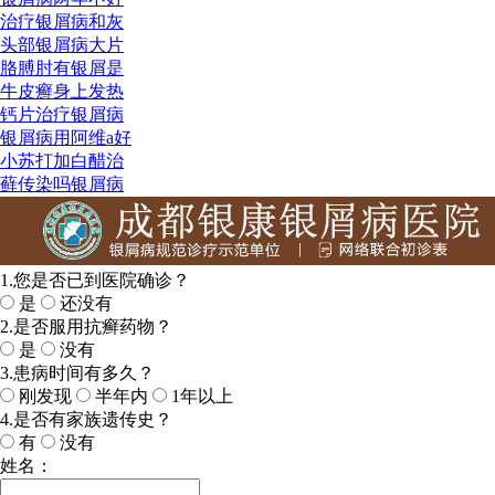
治疗银屑病和灰
头部银屑病大片
胳膊肘有银屑是
牛皮癣身上发热
钙片治疗银屑病
银屑病用阿维a好
小苏打加白醋治
藓传染吗银屑病
1.您是否已到医院确诊？
是
还没有
2.是否服用抗癣药物？
是
没有
3.患病时间有多久？
刚发现
半年内
1年以上
4.是否有家族遗传史？
有
没有
姓名：