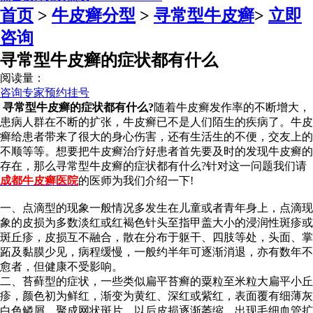
首页
>
牛皮癣分型
>
寻常型牛皮癣
>
立即
咨询
寻常型牛皮癣的症状都有什么
阅读量：
咨询专家
预约挂号
寻常型牛皮癣的症状都有什么?
随着牛皮癣发作率的不断增大，
患病人群在不断的扩张，牛皮癣已不是人们陌生的疾病了。牛皮
癣给患者带来了很大的身心伤害，还有生活生的不便，交友上的
不顺等等。想要把牛皮癣治疗好患者首先要及时的发现牛皮癣的
存在，那么寻常型牛皮癣的症状都有什么?针对这一问题我们请
成都牛皮癣医院
的医师为我们介绍一下!
一、点滴型的现象一般情况多发生在儿童或者青年身上，点滴现
象的皮损为多数淡红或红褐色针头至指甲盖大小的浸润性斑疹或
斑丘疹，皮损互不融合，散在分布于躯干、四肢等处，头面、掌
跖及黏膜少见，病程缓慢，一般约半年可逐渐消退，亦有数年不
愈者，但健康不受影响。
二、苔藓型的症状，一些类似扁平苔癣的粟粒至米粒大扁平小丘
疹，颜色初为鲜红，渐变为黄红、深红或紫红，表面覆有细薄灰
白色鳞屑，聚成网状斑片，以后皮损逐渐萎缩，出现毛细血管扩