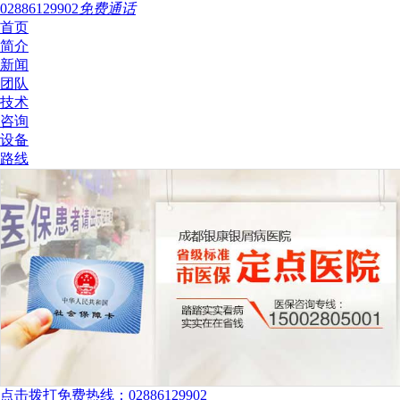
02886129902
免费通话
首页
简介
新闻
团队
技术
咨询
设备
路线
点击拨打免费热线：02886129902