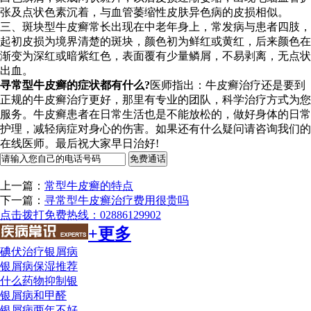
张及点状色素沉着，与血管萎缩性皮肤异色病的皮损相似。
三、斑块型牛皮癣常长出现在中老年身上，常发病与患者四肢，
起初皮损为境界清楚的斑块，颜色初为鲜红或黄红，后来颜色在
渐变为深红或暗紫红色，表面覆有少量鳞屑，不易剥离，无点状
出血。
寻常型牛皮癣的症状都有什么?
医师指出：牛皮癣治疗还是要到
正规的牛皮癣治疗更好，那里有专业的团队，科学治疗方式为您
服务。牛皮癣患者在日常生活也是不能放松的，做好身体的日常
护理，减轻病症对身心的伤害。如果还有什么疑问请咨询我们的
在线医师。最后祝大家早日治好!
上一篇：
常型牛皮癣的特点
下一篇：
寻常型牛皮癣治疗费用很贵吗
点击拨打免费热线：02886129902
+更多
碘伏治疗银屑病
银屑病保湿推荐
什么药物抑制银
银屑病和甲醛
银屑病两年不好