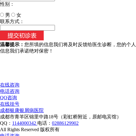
性别：
男
女
今天日期：
联系方式：
温馨提示：
您所填的信息我们将及时反馈给医生诊断，您的个人
信息我们承诺绝对保密！
在线咨询
电话咨询
QQ咨询
在线挂号
成都银康银屑病医院
成都市青羊区锦里中路18号（彩虹桥附近，原邮电宾馆）
QQ：
1144000342
电话：
02886129902
All Rights Reserved 版权所有
电话咨询