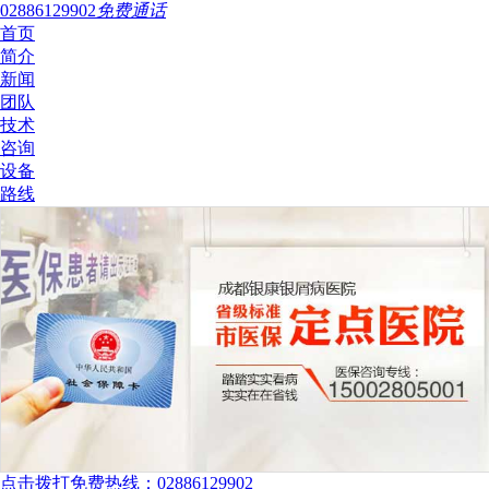
02886129902
免费通话
首页
简介
新闻
团队
技术
咨询
设备
路线
点击拨打免费热线：02886129902