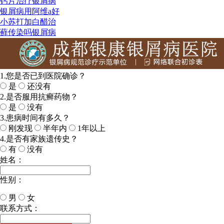
钙片治疗银屑病
银屑病用阿维a好
小苏打加白醋治
藓传染吗银屑病
1.您是否已到医院确诊？
是
还没有
2.是否服用抗癣药物？
是
没有
3.患病时间有多久？
刚发现
半年内
1年以上
4.是否有家族遗传史？
有
没有
姓名：
性别：
男
女
今天日期：
联系方式：