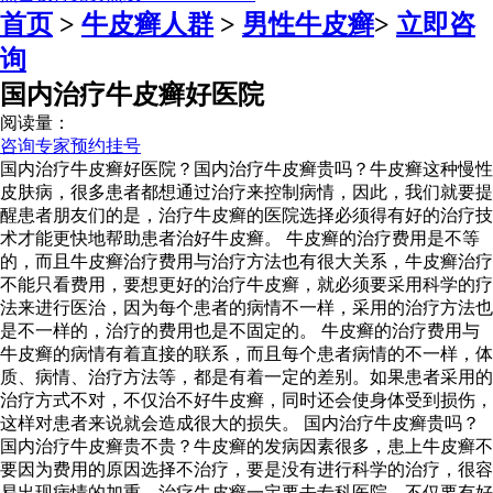
首页
>
牛皮癣人群
>
男性牛皮癣
>
立即咨
询
国内治疗牛皮癣好医院
阅读量：
咨询专家
预约挂号
国内治疗牛皮癣好医院？国内治疗牛皮癣贵吗？牛皮癣这种慢性
皮肤病，很多患者都想通过治疗来控制病情，因此，我们就要提
醒患者朋友们的是，治疗牛皮癣的医院选择必须得有好的治疗技
术才能更快地帮助患者治好牛皮癣。 牛皮癣的治疗费用是不等
的，而且牛皮癣治疗费用与治疗方法也有很大关系，牛皮癣治疗
不能只看费用，要想更好的治疗牛皮癣，就必须要采用科学的疗
法来进行医治，因为每个患者的病情不一样，采用的治疗方法也
是不一样的，治疗的费用也是不固定的。 牛皮癣的治疗费用与
牛皮癣的病情有着直接的联系，而且每个患者病情的不一样，体
质、病情、治疗方法等，都是有着一定的差别。如果患者采用的
治疗方式不对，不仅治不好牛皮癣，同时还会使身体受到损伤，
这样对患者来说就会造成很大的损失。 国内治疗牛皮癣贵吗？
国内治疗牛皮癣贵不贵？牛皮癣的发病因素很多，患上牛皮癣不
要因为费用的原因选择不治疗，要是没有进行科学的治疗，很容
易出现病情的加重。治疗牛皮癣一定要去专科医院，不仅要有好