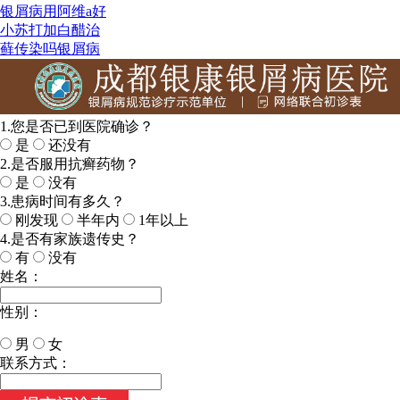
银屑病用阿维a好
小苏打加白醋治
藓传染吗银屑病
1.您是否已到医院确诊？
是
还没有
2.是否服用抗癣药物？
是
没有
3.患病时间有多久？
刚发现
半年内
1年以上
4.是否有家族遗传史？
有
没有
姓名：
性别：
男
女
今天日期：
联系方式：