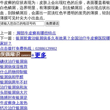
牛皮癣的症状表现为：皮肤上会出现红色的丘疹，表面覆盖着银
白色鳞屑，边界明显，有薄膜现象，刮去鳞屑后，会出现点状出
血，刮除鳞屑后，会露出一层淡红色半透明的发亮的薄膜，轻刮
薄膜可见针尖大小出血点。
上一篇：
脚部牛皮癣有哪些特点
下一篇：
银屑胶囊治银屑病多久有效果？全国治疗牛皮癣医院哪
家好？
点击拨打免费热线：02886129902
+更多
碘伏治疗银屑病
银屑病保湿推荐
什么药物抑制银
银屑病和甲醛
银屑病两年不好
治疗银屑病和灰
头部银屑病大片
胳膊肘有银屑是
牛皮癣身上发热
钙片治疗银屑病