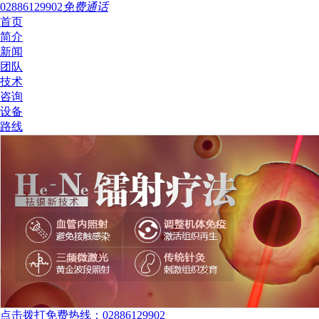
02886129902
免费通话
首页
简介
新闻
团队
技术
咨询
设备
路线
点击拨打免费热线：02886129902