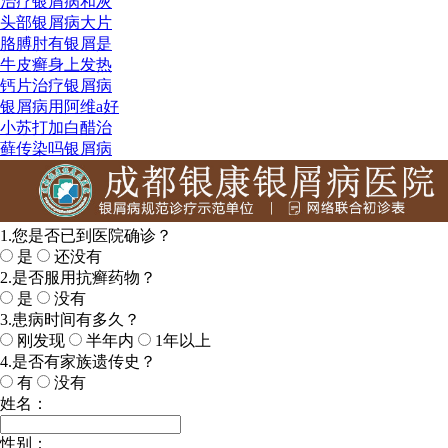
治疗银屑病和灰
头部银屑病大片
胳膊肘有银屑是
牛皮癣身上发热
钙片治疗银屑病
银屑病用阿维a好
小苏打加白醋治
藓传染吗银屑病
1.您是否已到医院确诊？
是
还没有
2.是否服用抗癣药物？
是
没有
3.患病时间有多久？
刚发现
半年内
1年以上
4.是否有家族遗传史？
有
没有
姓名：
性别：