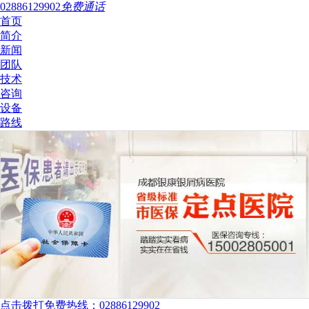
02886129902
免费通话
首页
简介
新闻
团队
技术
咨询
设备
路线
点击拨打免费热线：02886129902