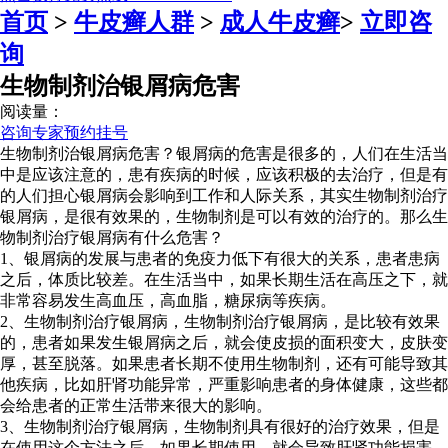
首页
>
牛皮癣人群
>
成人牛皮癣
>
立即咨
询
生物制剂治银屑病危害
阅读量：
咨询专家
预约挂号
生物制剂治银屑病危害？银屑病的危害是很多的，人们在生活当
中是应该注意的，患有疾病的时候，应该积极的去治疗，但是有
的人们担心银屑病会影响到工作和人际关系，其实生物制剂治疗
银屑病，是很有效果的，生物制剂是可以有效的治疗的。那么生
物制剂治疗银屑病有什么危害？
1、银屑病的发展与患者的免疫力低下有很大的关系，患者患病
之后，体质比较差。在生活当中，如果长期生活在高压之下，就
非常容易发生高血压，高血脂，糖尿病等疾病。
2、生物制剂治疗银屑病，生物制剂治疗银屑病，是比较有效果
的，患者如果发生银屑病之后，就会使皮损的面积变大，皮肤变
厚，甚至脱落。如果患者长期不使用生物制剂，还有可能导致其
他疾病，比如肝肾功能异常，严重影响患者的身体健康，这些都
会给患者的正常生活带来很大的影响。
3、生物制剂治疗银屑病，生物制剂具有很好的治疗效果，但是
在使用这个方法之后，如果长期使用，就会导致肝肾功能损害，