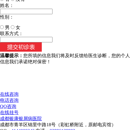
姓名：
性别：
男
女
今天日期：
联系方式：
温馨提示：
您所填的信息我们将及时反馈给医生诊断，您的个人
信息我们承诺绝对保密！
在线咨询
电话咨询
QQ咨询
在线挂号
成都银康银屑病医院
成都市青羊区锦里中路18号（彩虹桥附近，原邮电宾馆）