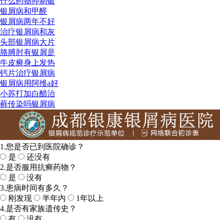
什么药物抑制银
银屑病和甲醛
银屑病两年不好
治疗银屑病和灰
头部银屑病大片
胳膊肘有银屑是
牛皮癣身上发热
钙片治疗银屑病
银屑病用阿维a好
小苏打加白醋治
藓传染吗银屑病
1.您是否已到医院确诊？
是
还没有
2.是否服用抗癣药物？
是
没有
3.患病时间有多久？
刚发现
半年内
1年以上
4.是否有家族遗传史？
有
没有