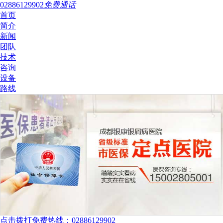
02886129902
免费通话
首页
简介
新闻
团队
技术
咨询
设备
路线
点击拨打免费热线：02886129902