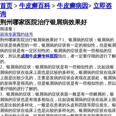
首页
>
牛皮癣百科
>
牛皮癣病因
>
立即咨
询
荆州哪家医院治疗银屑病效果好
阅读量：
咨询专家
预约挂号
荆州哪家医院治疗银屑病效果好？1、银屑病的症状：银屑病的
症状是很典型的一些，银屑病的症状有一定的相似性，但是银屑
病的症状是有一定区别性的，银屑病的症状是有一些相似的症
状，所以患
成都牛皮癣专科医院
指出，者一定要仔细的进行了解
的。
2、银屑病的症状：银屑病的症状是有一些相似性的，比如说银
屑病的症状在临床上面也是比较的多样化，银屑病的症状在临床
上面是比较少见的，主要是发病的症状会表现在皮损处，银屑病
的发病率是很高的，但是银屑病的症状是有一些相似性的，所以
要仔细的进行了解的。
3、银屑病的症状：银屑病的症状表面一般是有一些鳞屑的，银
屑病的症状也是有很多相似点，比如说银屑病的症状在临床上面
也是比较的多样化，一般是在患者的头皮和四肢等部位发生。银
屑病的症状在临床上也是比较的多样化的。银屑病的症状在临床
上是比较少见的，但是银屑病的症状一般都是有皮肤瘙痒的症