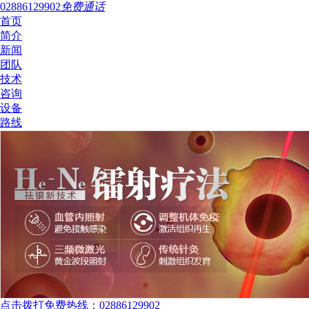
02886129902
免费通话
首页
简介
新闻
团队
技术
咨询
设备
路线
点击拨打免费热线：02886129902