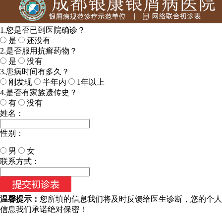
1.您是否已到医院确诊？
是
还没有
2.是否服用抗癣药物？
是
没有
3.患病时间有多久？
刚发现
半年内
1年以上
4.是否有家族遗传史？
有
没有
姓名：
性别：
男
女
今天日期：
联系方式：
温馨提示：
您所填的信息我们将及时反馈给医生诊断，您的个人
信息我们承诺绝对保密！