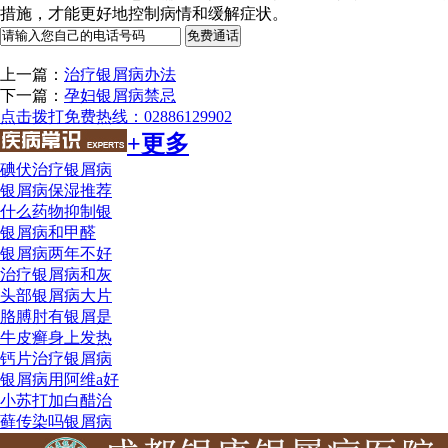
措施，才能更好地控制病情和缓解症状。
上一篇：
治疗银屑病办法
下一篇：
孕妇银屑病禁忌
点击拨打免费热线：02886129902
+更多
碘伏治疗银屑病
银屑病保湿推荐
什么药物抑制银
银屑病和甲醛
银屑病两年不好
治疗银屑病和灰
头部银屑病大片
胳膊肘有银屑是
牛皮癣身上发热
钙片治疗银屑病
银屑病用阿维a好
小苏打加白醋治
藓传染吗银屑病