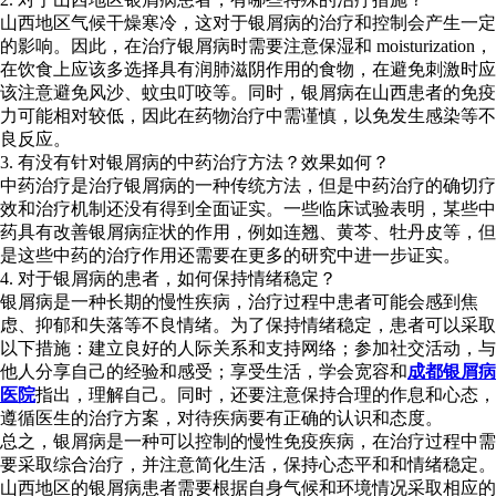
山西地区气候干燥寒冷，这对于银屑病的治疗和控制会产生一定
的影响。因此，在治疗银屑病时需要注意保湿和 moisturization，
在饮食上应该多选择具有润肺滋阴作用的食物，在避免刺激时应
该注意避免风沙、蚊虫叮咬等。同时，银屑病在山西患者的免疫
力可能相对较低，因此在药物治疗中需谨慎，以免发生感染等不
良反应。
3. 有没有针对银屑病的中药治疗方法？效果如何？
中药治疗是治疗银屑病的一种传统方法，但是中药治疗的确切疗
效和治疗机制还没有得到全面证实。一些临床试验表明，某些中
药具有改善银屑病症状的作用，例如连翘、黄芩、牡丹皮等，但
是这些中药的治疗作用还需要在更多的研究中进一步证实。
4. 对于银屑病的患者，如何保持情绪稳定？
银屑病是一种长期的慢性疾病，治疗过程中患者可能会感到焦
虑、抑郁和失落等不良情绪。为了保持情绪稳定，患者可以采取
以下措施：建立良好的人际关系和支持网络；参加社交活动，与
他人分享自己的经验和感受；享受生活，学会宽容和
成都银屑病
医院
指出，理解自己。同时，还要注意保持合理的作息和心态，
遵循医生的治疗方案，对待疾病要有正确的认识和态度。
总之，银屑病是一种可以控制的慢性免疫疾病，在治疗过程中需
要采取综合治疗，并注意简化生活，保持心态平和和情绪稳定。
山西地区的银屑病患者需要根据自身气候和环境情况采取相应的