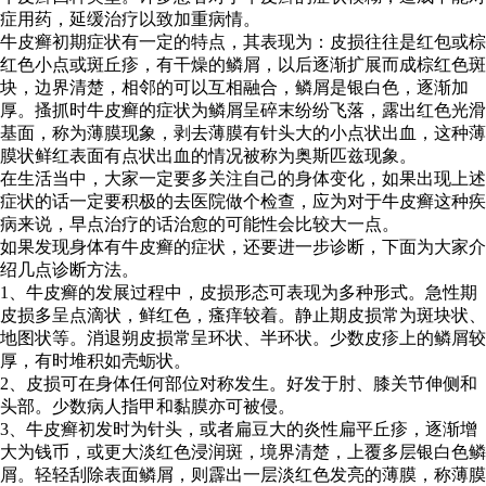
症用药，延缓治疗以致加重病情。
牛皮癣初期症状有一定的特点，其表现为：皮损往往是红包或棕
红色小点或斑丘疹，有干燥的鳞屑，以后逐渐扩展而成棕红色斑
块，边界清楚，相邻的可以互相融合，鳞屑是银白色，逐渐加
厚。搔抓时牛皮癣的症状为鳞屑呈碎末纷纷飞落，露出红色光滑
基面，称为薄膜现象，剥去薄膜有针头大的小点状出血，这种薄
膜状鲜红表面有点状出血的情况被称为奥斯匹兹现象。
在生活当中，大家一定要多关注自己的身体变化，如果出现上述
症状的话一定要积极的去医院做个检查，应为对于牛皮癣这种疾
病来说，早点治疗的话治愈的可能性会比较大一点。
如果发现身体有牛皮癣的症状，还要进一步诊断，下面为大家介
绍几点诊断方法。
1、牛皮癣的发展过程中，皮损形态可表现为多种形式。急性期
皮损多呈点滴状，鲜红色，瘙痒较着。静止期皮损常为斑块状、
地图状等。消退朔皮损常呈环状、半环状。少数皮疹上的鳞屑较
厚，有时堆积如壳蛎状。
2、皮损可在身体任何部位对称发生。好发于肘、膝关节伸侧和
头部。少数病人指甲和黏膜亦可被侵。
3、牛皮癣初发时为针头，或者扁豆大的炎性扁平丘疹，逐渐增
大为钱币，或更大淡红色浸润斑，境界清楚，上覆多层银白色鳞
屑。轻轻刮除表面鳞屑，则霹出一层淡红色发亮的薄膜，称薄膜