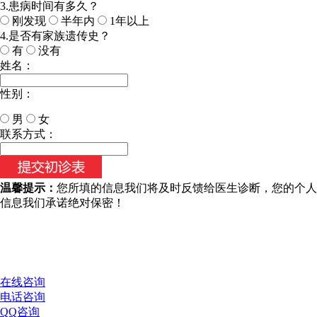
3.患病时间有多久？
刚发现
半年内
1年以上
4.是否有家族遗传史？
有
没有
姓名：
性别：
男
女
今天日期：
联系方式：
温馨提示：
您所填的信息我们将及时反馈给医生诊断，您的个人
信息我们承诺绝对保密！
在线咨询
电话咨询
QQ咨询