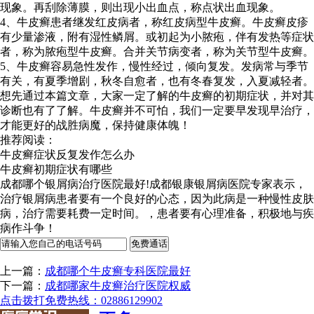
现象。再刮除薄膜，则出现小出血点，称点状出血现象。
4、牛皮癣患者继发红皮病者，称红皮病型牛皮癣。牛皮癣皮疹
有少量渗液，附有湿性鳞屑。或初起为小脓疱，伴有发热等症状
者，称为脓疱型牛皮癣。合并关节病变者，称为关节型牛皮癣。
5、牛皮癣容易急性发作，慢性经过，倾向复发。发病常与季节
有关，有夏季增剧，秋冬自愈者，也有冬春复发，入夏减轻者。
想先通过本篇文章，大家一定了解的牛皮癣的初期症状，并对其
诊断也有了了解。牛皮癣并不可怕，我们一定要早发现早治疗，
才能更好的战胜病魔，保持健康体魄！
推荐阅读：
牛皮癣症状反复发作怎么办
牛皮癣初期症状有哪些
成都哪个银屑病治疗医院最好!成都银康银屑病医院专家表示，
治疗银屑病患者要有一个良好的心态，因为此病是一种慢性皮肤
病，治疗需要耗费一定时间。，患者要有心理准备，积极地与疾
病作斗争！
上一篇：
成都哪个牛皮癣专科医院最好
下一篇：
成都哪家牛皮癣治疗医院权威
点击拨打免费热线：02886129902