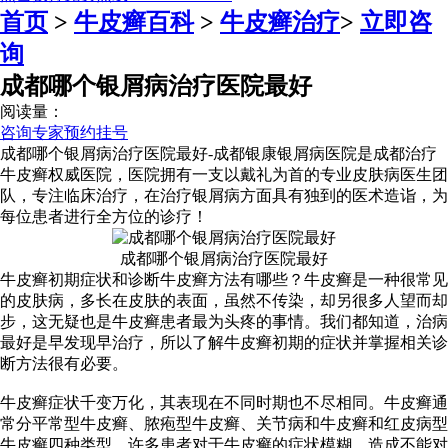
首页
>
牛皮癣百科
>
牛皮癣治疗
>
立即咨
询
成都哪个银屑病治疗医院最好
阅读量：
咨询专家
预约挂号
成都哪个银屑病治疗医院最好-成都银康银屑病医院是成都治疗
牛皮癣权威医院，医院拥有一支以戴礼为首的专业皮肤病医生团
队，专注临床治疗，在治疗银屑病方面具有独到的医术造诣，为
每位患者进行全方位的诊疗！
成都哪个银屑病治疗医院最好
牛皮癣初期症状和诊断牛皮癣方法有哪些？牛皮癣是一种很常见
的皮肤病，多长在皮肤的表面，虽然不传染，却另很多人望而却
步，这无疑也是牛皮癣患者最为头疼的事情。我们都知道，治病
最好是早发现早治疗，所以了解牛皮癣初期的症状并掌握相关诊
断方法很有必要。
牛皮癣症状千变万化，其表现在不同时期也不尽相同。牛皮癣通
常分平常型牛皮癣、脓疱型牛皮癣、关节病和牛皮癣和红皮病型
牛皮癣四种类型。许多患者对于牛皮癣的症状模糊，造成不能对