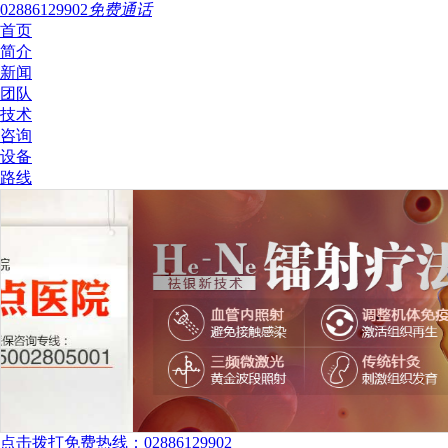
02886129902
免费通话
首页
简介
新闻
团队
技术
咨询
设备
路线
点击拨打免费热线：02886129902