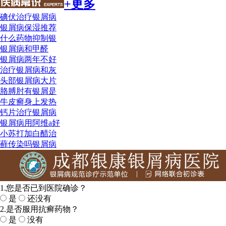
+更多
碘伏治疗银屑病
银屑病保湿推荐
什么药物抑制银
银屑病和甲醛
银屑病两年不好
治疗银屑病和灰
头部银屑病大片
胳膊肘有银屑是
牛皮癣身上发热
钙片治疗银屑病
银屑病用阿维a好
小苏打加白醋治
藓传染吗银屑病
1.您是否已到医院确诊？
是
还没有
2.是否服用抗癣药物？
是
没有