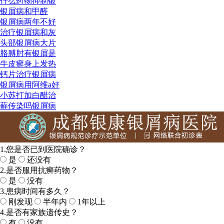
什么药物抑制银
银屑病和甲醛
银屑病两年不好
治疗银屑病和灰
头部银屑病大片
胳膊肘有银屑是
牛皮癣身上发热
钙片治疗银屑病
银屑病用阿维a好
小苏打加白醋治
藓传染吗银屑病
1.您是否已到医院确诊？
是
还没有
2.是否服用抗癣药物？
是
没有
3.患病时间有多久？
刚发现
半年内
1年以上
4.是否有家族遗传史？
有
没有