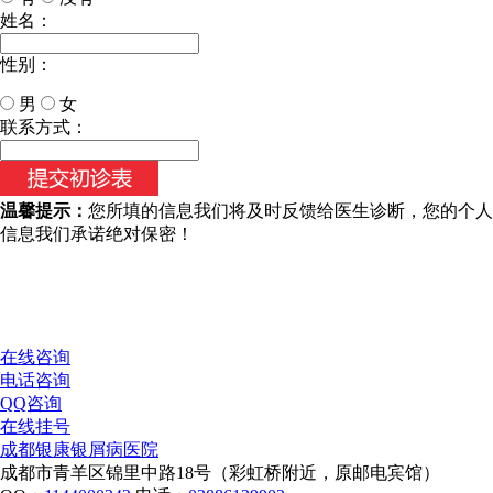
姓名：
性别：
男
女
今天日期：
联系方式：
温馨提示：
您所填的信息我们将及时反馈给医生诊断，您的个人
信息我们承诺绝对保密！
在线咨询
电话咨询
QQ咨询
在线挂号
成都银康银屑病医院
成都市青羊区锦里中路18号（彩虹桥附近，原邮电宾馆）