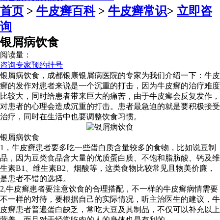
首页
>
牛皮癣百科
>
牛皮癣常识
>
立即咨
询
银屑病饮食
阅读量：
咨询专家
预约挂号
银屑病饮食，成都银康银屑病医院的专家为我们介绍一下：牛皮
癣的发作对患者来说是一个沉重的打击，因为牛皮癣的治疗难度
比较大，同时给患者带来巨大的痛苦，由于牛皮癣会反复发作，
对患者的心理会造成沉重的打击。患者最急迫的就是要积极接受
治疗，同时在生活中也要调整饮食习惯。
银屑病饮食
1，牛皮癣患者要多吃一些蛋白质含量较多的食物，比如说豆制
品，因为豆类食品含大量的优质蛋白质、不饱和脂肪酸、钙及维
生素B1、维生素B2、烟酸等，这类食物比较常见且物美价廉，
是患者不错的选择。
2,牛皮癣患者要注意饮食的合理搭配，不一样的牛皮癣病情需要
不一样的对待，要根据自己的实际情况，听主治医生的建议，牛
皮癣患者普遍蛋白缺乏，常吃大豆及其制品，不仅可以补充以上
营养，而且对于经常吃肉的人的身体也是有利的。