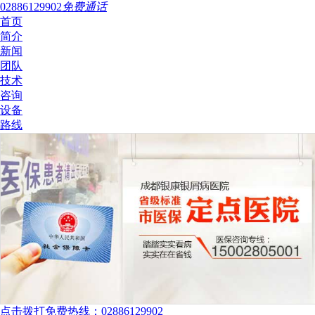
02886129902
免费通话
首页
简介
新闻
团队
技术
咨询
设备
路线
点击拨打免费热线：02886129902