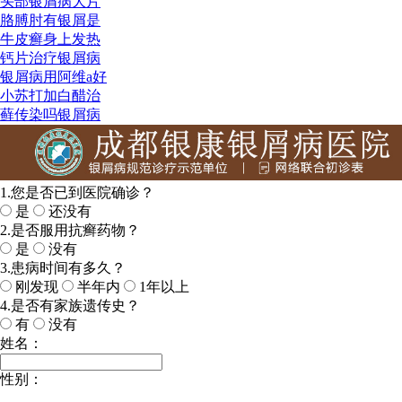
头部银屑病大片
胳膊肘有银屑是
牛皮癣身上发热
钙片治疗银屑病
银屑病用阿维a好
小苏打加白醋治
藓传染吗银屑病
1.您是否已到医院确诊？
是
还没有
2.是否服用抗癣药物？
是
没有
3.患病时间有多久？
刚发现
半年内
1年以上
4.是否有家族遗传史？
有
没有
姓名：
性别：