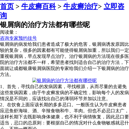
首页
>
牛皮癣百科
>
牛皮癣治疗
>
立即咨
询
银屑病的治疗方法都有哪些呢
阅读量：
咨询专家
预约挂号
银屑病的病发给我们患者造成了极大的危害，银屑病诱发原因比
较的复杂，很多的因素都有可能使得银屑病加重，所以我们一定
重视银屑病，早点发现早点治疗。治疗银屑病的方法现在很多医
院的治疗方法都不一样，希望患者找到适合自己的治疗方法，下
面就让成都银康银屑病医院的专家给我们介绍一下银屑病的治疗
方法。
1、首先，寻找自己的发病因素，寻找根源，从而尽量的去避免
这些发病因素，由于牛皮癣发病的不确定性，影响每个人的发病
情况是不同的，应该找出自己的薄弱环节并加以注意。
2、在饮食上面应该长期的多多忌口。一般医生认为牛皮癣患者
应忌鱼虾海味、酒、辛辣食物和牛、羊肉。但也不必忌口太广，
这样长期下去既影响身体健康，也不利于病情恢复，因此忌口要
适当，忌口的总原则：要根据自己的情况对什么食物敏感就忌什
么，不能一概而论。