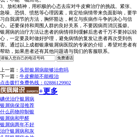
3、放松精神，用积极的心态去应对牛皮癣治疗的挑战。紧张、
急噪、恐惧、愤怒等心理因素，肯定给病情带来负面影响，要学
习自我调节的方法，胸怀豁达，树立与疾病作斗争的决心与信
心。还要保持和周围人群的良好关系，不要因病而消沉孤僻。
银屑病的治疗方法让患者的病情得到缓解后患者千万不要掉以轻
心，一定要及时做好护理，避免病情的复发让患者再次受到伤
害。通过以上成都银康银屑病医院的专家的介绍，希望对患者有
帮助，如果患者还有其他问题请与我们的客服联系。
上一篇：
头部银屑病能够治愈吗
下一篇：
牛皮癣能不能根治
点击拨打免费热线：02886129902
+更多
碘伏治疗银屑病
银屑病保湿推荐
什么药物抑制银
银屑病和甲醛
银屑病两年不好
治疗银屑病和灰