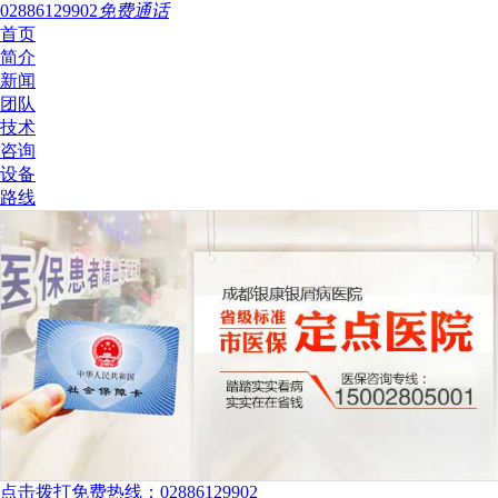
02886129902
免费通话
首页
简介
新闻
团队
技术
咨询
设备
路线
点击拨打免费热线：02886129902