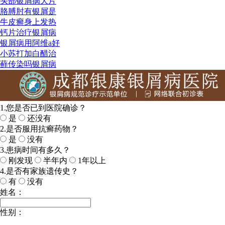
头部银屑病大片
胳膊肘有银屑是
牛皮癣身上发热
钙片治疗银屑病
银屑病用阿维a好
小苏打加白醋治
藓传染吗银屑病
1.您是否已到医院确诊？
是
还没有
2.是否服用抗癣药物？
是
没有
3.患病时间有多久？
刚发现
半年内
1年以上
4.是否有家族遗传史？
有
没有
姓名：
性别：