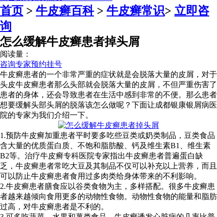
首页
>
牛皮癣百科
>
牛皮癣常识
>
立即咨
询
怎么缓解牛皮癣患者掉头屑
阅读量：
咨询专家
预约挂号
牛皮癣患者的一个非常严重的症状就是会脱落大量的皮屑，对于
头皮牛皮癣患者那么头部就会脱落大量的皮屑，不但严重伤害了
患者的身体，还会导致患者在生活中感到非常的不便。那么患者
想要缓解头部头屑的脱落该怎么做呢？下面让成都银康银屑病医
院的专家为我们介绍一下。
1.预防牛皮癣加重患者平时要多吃些豆类或奶类制品，豆类食品
含大量的优质蛋白质、不饱和脂肪酸、钙及维生素B1、维生素
B2等。治疗牛皮癣专科医院专家指出牛皮癣患者普遍蛋白缺
乏，牛皮癣患者常吃大豆及其制品不仅可以补充以上营养，而且
可以防止牛皮癣患者食用过多肉类给身体带来的不利影响。
2.牛皮癣患者膳食应以谷类食物为主，多样搭配。很多牛皮癣患
者越来越倾向食用更多的动物性食物。动物性食物的能量和脂肪
过高，对牛皮癣患者是不利的。
3.可多吃蔬菜、水果和薯类食品。牛皮癣诱发心脏病的几率比普