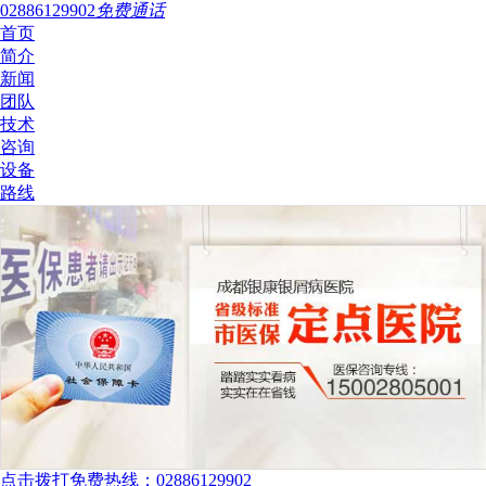
02886129902
免费通话
首页
简介
新闻
团队
技术
咨询
设备
路线
点击拨打免费热线：02886129902