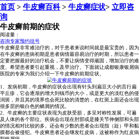
首页
>
牛皮癣百科
>
牛皮癣症状
>
立即咨
询
牛皮癣前期的症状
阅读量：
咨询专家
预约挂号
牛皮癣是非常难治疗的，对于患者来说时间就是最宝贵的，因为
在牛皮癣的患病初期是患者病情最容易治疗的时期，所以患者一
定要把握最好的治疗机会，不要让病情变得顽固，增加治疗的难
度。希望患者要引起重视，及早治疗。下面就让成都银康银屑病
医院的专家为我们介绍一下牛皮癣的前期症状。
1、发病初期，牛皮癣的症状会出现有针头到扁豆大小的言行扁
平丘疹，它会逐渐的增大到钱币的大小，或是更大的淡红色的侵
润斑，并且其的境界也会死比较的清楚的，在红斑上面还会出现
很多层的银白色的鳞屑的情况。
2、牛皮癣的主要症状表现为皮肤受损，多呈对称性发展，可遍
及人体的各个部位。疾病会出现在肘部或是膝关节伸侧部和头部
的情况相对比较的多。还会有少数的患者会出现指（趾）甲和黏
膜都会被侵犯。牛皮癣患者还会继发红皮病，这被称作为红皮病
型银屑病。