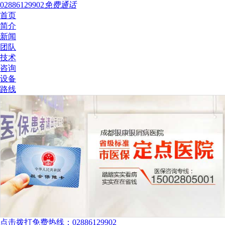
02886129902
免费通话
首页
简介
新闻
团队
技术
咨询
设备
路线
点击拨打免费热线：02886129902