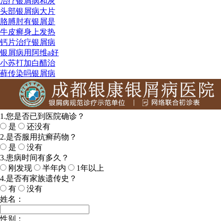
治疗银屑病和灰
头部银屑病大片
胳膊肘有银屑是
牛皮癣身上发热
钙片治疗银屑病
银屑病用阿维a好
小苏打加白醋治
藓传染吗银屑病
1.您是否已到医院确诊？
是
还没有
2.是否服用抗癣药物？
是
没有
3.患病时间有多久？
刚发现
半年内
1年以上
4.是否有家族遗传史？
有
没有
姓名：
性别：