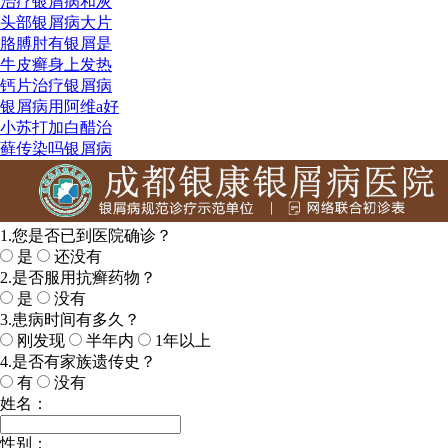
治疗银屑病和灰
头部银屑病大片
胳膊肘有银屑是
牛皮癣身上发热
钙片治疗银屑病
银屑病用阿维a好
小苏打加白醋治
藓传染吗银屑病
1.您是否已到医院确诊？
是
还没有
2.是否服用抗癣药物？
是
没有
3.患病时间有多久？
刚发现
半年内
1年以上
4.是否有家族遗传史？
有
没有
姓名：
性别：