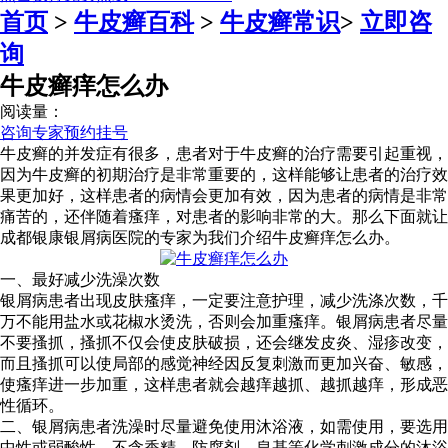
首页
>
牛皮癣百科
>
牛皮癣常识
>
立即咨
询
牛皮癣痒怎么办
阅读量：
咨询专家
预约挂号
牛皮癣的并发症有很多，患者对于牛皮癣的治疗需要引起重视，
因为牛皮癣的初期治疗是非常重要的，这样能够让患者的治疗效
果更加好，这样患者的病情会更加有效，因为患者的病情是非常
痛苦的，还伴随着瘙痒，对患者的影响非常的大。那么下面就让
成都银康银屑病医院的专家为我们介绍牛皮癣痒怎么办。
一、最好减少洗澡次数
银屑病患者出现皮肤瘙痒，一定要注意护理，减少洗涤次数，千
万不能用盐水或花椒水烫洗，否则会加重瘙痒。银屑病患者尽量
不要搔抓，搔抓不仅会使皮肤破损，还会继发皮炎、湿疹改变，
而且搔抓可以使局部的感觉神经因反复刺激而更加兴奋、敏感，
使瘙痒进一步加重，这样患者就会越痒越抓、越抓越痒，形成恶
性循环。
二、银屑病患者洗澡时尽量避免使用沐浴液，如需使用，要选用
中性或弱酸性、不含香精、防腐剂、皂基等化学刺激成分的沐浴