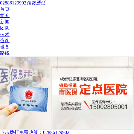
02886129902
免费通话
首页
简介
新闻
团队
技术
咨询
设备
路线
点击拨打免费热线：02886129902