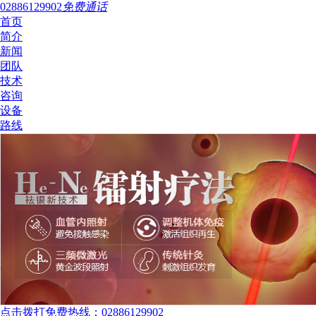
02886129902
免费通话
首页
简介
新闻
团队
技术
咨询
设备
路线
点击拨打免费热线：02886129902