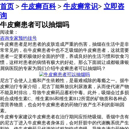
首页
>
牛皮癣百科
>
牛皮癣常识
>
立即咨
询
牛皮癣患者可以抽烟吗
阅读量：
咨询专家
预约挂号
牛皮癣患者是对患者的皮肤造成严重的伤害，抽烟在生活中是非
常常见的，在牛皮癣患者中也不乏吸烟的牛皮癣患者，这就需要
患者一定要积极做好全面的护理，养成良好的生活习惯和饮食习
惯，这样对患者的病情有极大的好处。那么下面就让成都银康银
屑病医院的专家为我们介绍牛皮癣患者可以抽烟吗？
尼古丁会使人上瘾和产生依赖性，是最难戒除的毒瘾之一。据牛
皮癣治疗专家介绍，尼古丁能释放抗利尿激素，从而使代谢产物
不能及时排出，导致牛皮癣药品蓄积中毒。此外，吸烟会过多损
耗合成维生素C、维生素B6和维生素B12所需的矿物质和各种必
需营养物质，也会对牛皮癣患者的药物疗效产生不利的影响因
素。
牛皮癣专家建议牛皮癣患者在治疗期间应拒绝吸烟。香烟中含有
的尼古丁进入牛皮癣患者身体后，会对肝脏中的代谢酶系统产生
影响，使牛皮癣药品代谢的过程加快或变慢，导致血液中药物的