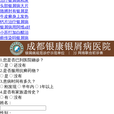
治疗银屑病和灰
头部银屑病大片
胳膊肘有银屑是
牛皮癣身上发热
钙片治疗银屑病
银屑病用阿维a好
小苏打加白醋治
藓传染吗银屑病
1.您是否已到医院确诊？
是
还没有
2.是否服用抗癣药物？
是
没有
3.患病时间有多久？
刚发现
半年内
1年以上
4.是否有家族遗传史？
有
没有
姓名：
性别：