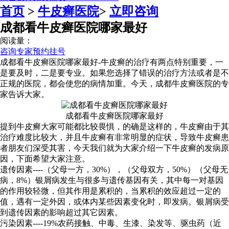
首页
>
牛皮癣医院
>
立即咨询
成都看牛皮癣医院哪家最好
阅读量：
咨询专家
预约挂号
成都看牛皮癣医院哪家最好-牛皮癣的治疗有两点特别重要，一
是要及时，二是要专业。如果您选择了错误的治疗方法或者是不
正规的医院，都会使您的病情加重。今天，成都牛皮癣医院的专
家告诉大家。
成都看牛皮癣医院哪家最好
提到牛皮癣大家可能都比较畏惧，的确是这样的，牛皮癣由于其
治疗难度比较大，并且牛皮癣有非常明显的症状，导致牛皮癣患
者朋友们深受其害，今天我们就为大家介绍一下牛皮癣的发病原
因，下面希望大家注意。
遗传因素----（父母一方，30%），（父母双方，50%）（父母无
病，8%）银屑病发生与很多与遗传基因有关，其中每一对基因
的作用较轻微，但其作用是累积的，当累积的效应超过一定的
值，遇有一定外因，或体内某些因素变化时，即发病。银屑病受
到遗传因素的影响超过其它因素。
污染因素----19%农药接触、中毒、生漆、染发等、驱虫药（近