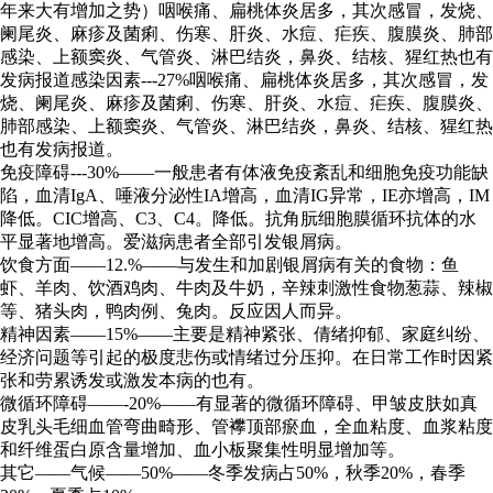
年来大有增加之势）咽喉痛、扁桃体炎居多，其次感冒，发烧、
阑尾炎、麻疹及菌痢、伤寒、肝炎、水痘、疟疾、腹膜炎、肺部
感染、上额窦炎、气管炎、淋巴结炎，鼻炎、结核、猩红热也有
发病报道感染因素---27%咽喉痛、扁桃体炎居多，其次感冒，发
烧、阑尾炎、麻疹及菌痢、伤寒、肝炎、水痘、疟疾、腹膜炎、
肺部感染、上额窦炎、气管炎、淋巴结炎，鼻炎、结核、猩红热
也有发病报道。
免疫障碍---30%——一般患者有体液免疫紊乱和细胞免疫功能缺
陷，血清IgA、唾液分泌性IA增高，血清IG异常，IE亦增高，IM
降低。CIC增高、C3、C4。降低。抗角朊细胞膜循环抗体的水
平显著地增高。爱滋病患者全部引发银屑病。
饮食方面——12.%——与发生和加剧银屑病有关的食物：鱼
虾、羊肉、饮酒鸡肉、牛肉及牛奶，辛辣刺激性食物葱蒜、辣椒
等、猪头肉，鸭肉例、兔肉。反应因人而异。
精神因素——15%——主要是精神紧张、倩绪抑郁、家庭纠纷、
经济问题等引起的极度悲伤或情绪过分压抑。在日常工作时因紧
张和劳累诱发或激发本病的也有。
微循环障碍——-20%——有显著的微循环障碍、甲皱皮肤如真
皮乳头毛细血管弯曲畸形、管襻顶部瘀血，全血粘度、血浆粘度
和纤维蛋白原含量增加、血小板聚集性明显增加等。
其它——气候——50%——冬季发病占50%，秋季20%，春季