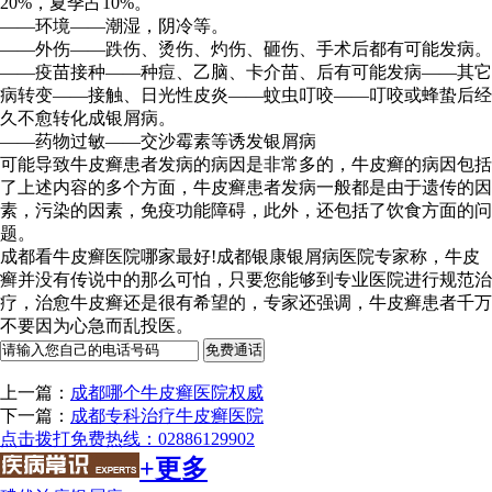
20%，夏季占10%。
——环境——潮湿，阴冷等。
——外伤——跌伤、烫伤、灼伤、砸伤、手术后都有可能发病。
——疫苗接种——种痘、乙脑、卡介苗、后有可能发病——其它
病转变——接触、日光性皮炎——蚊虫叮咬——叮咬或蜂蛰后经
久不愈转化成银屑病。
——药物过敏——交沙霉素等诱发银屑病
可能导致牛皮癣患者发病的病因是非常多的，牛皮癣的病因包括
了上述内容的多个方面，牛皮癣患者发病一般都是由于遗传的因
素，污染的因素，免疫功能障碍，此外，还包括了饮食方面的问
题。
成都看牛皮癣医院哪家最好!成都银康银屑病医院专家称，牛皮
癣并没有传说中的那么可怕，只要您能够到专业医院进行规范治
疗，治愈牛皮癣还是很有希望的，专家还强调，牛皮癣患者千万
不要因为心急而乱投医。
上一篇：
成都哪个牛皮癣医院权威
下一篇：
成都专科治疗牛皮癣医院
点击拨打免费热线：02886129902
+更多