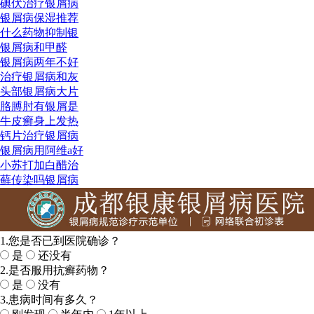
碘伏治疗银屑病
银屑病保湿推荐
什么药物抑制银
银屑病和甲醛
银屑病两年不好
治疗银屑病和灰
头部银屑病大片
胳膊肘有银屑是
牛皮癣身上发热
钙片治疗银屑病
银屑病用阿维a好
小苏打加白醋治
藓传染吗银屑病
1.您是否已到医院确诊？
是
还没有
2.是否服用抗癣药物？
是
没有
3.患病时间有多久？