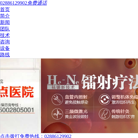
02886129902
免费通话
首页
简介
新闻
团队
技术
咨询
设备
路线
点击拨打免费热线：02886129902