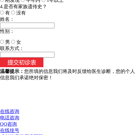
刚发现
半年内
1年以上
4.是否有家族遗传史？
有
没有
姓名：
性别：
男
女
今天日期：
联系方式：
温馨提示：
您所填的信息我们将及时反馈给医生诊断，您的个人
信息我们承诺绝对保密！
在线咨询
电话咨询
QQ咨询
在线挂号