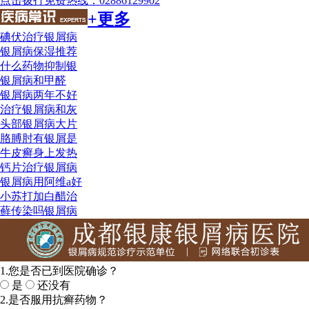
点击拨打免费热线：02886129902
+更多
碘伏治疗银屑病
银屑病保湿推荐
什么药物抑制银
银屑病和甲醛
银屑病两年不好
治疗银屑病和灰
头部银屑病大片
胳膊肘有银屑是
牛皮癣身上发热
钙片治疗银屑病
银屑病用阿维a好
小苏打加白醋治
藓传染吗银屑病
1.您是否已到医院确诊？
是
还没有
2.是否服用抗癣药物？