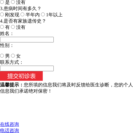
是
没有
3.患病时间有多久？
刚发现
半年内
1年以上
4.是否有家族遗传史？
有
没有
姓名：
性别：
男
女
今天日期：
联系方式：
温馨提示：
您所填的信息我们将及时反馈给医生诊断，您的个人
信息我们承诺绝对保密！
在线咨询
电话咨询