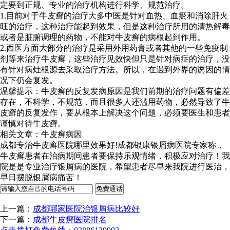
定要到正规、专业的治疗机构进行科学、规范治疗。
1.目前对于牛皮癣的治疗大多中医是针对血热、血瘀和消除肝火
旺的治疗，这种治疗能起到效果，但是这种治疗所用的清热解毒
或者是脏腑调理的药物，不能对牛皮癣的病根起到作用。
2.西医方面大部分的治疗是采用外用药膏或者其他的一些免疫制
剂等来治疗牛皮癣，这些治疗见效快但只是针对病症的治疗，没
有针对病灶根源去采取治疗方法。所以，在遇到外界的诱因的情
况下仍会复发。
温馨提示：牛皮癣的反复发病原因是我们前期的治疗问题有偏差
存在，不科学，不规范，而且很多人还滥用药物，必然导致了牛
皮癣的反复发作，要从根本上解决这个问题，必须要医生和患者
谨慎对待牛皮癣。
相关文章：牛皮癣病因
成都专治牛皮癣医院哪里效果好!成都银康银屑病医院专家称，
牛皮癣患者在治病期间患者要保持乐观情绪，积极应对治疗！我
院是是专业治疗银屑病的医院，希望患者尽早来我院进行医治，
早日摆脱银屑病痛苦！
上一篇：
成都哪家医院治银屑病比较好
下一篇：
成都牛皮癣医院排名