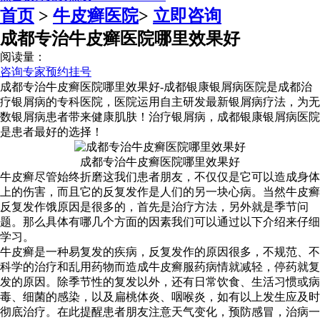
首页
>
牛皮癣医院
>
立即咨询
成都专治牛皮癣医院哪里效果好
阅读量：
咨询专家
预约挂号
成都专治牛皮癣医院哪里效果好-成都银康银屑病医院是成都治
疗银屑病的专科医院，医院运用自主研发最新银屑病疗法，为无
数银屑病患者带来健康肌肤！治疗银屑病，成都银康银屑病医院
是患者最好的选择！
成都专治牛皮癣医院哪里效果好
牛皮癣尽管始终折磨这我们患者朋友，不仅仅是它可以造成身体
上的伤害，而且它的反复发作是人们的另一块心病。当然牛皮癣
反复发作饿原因是很多的，首先是治疗方法，另外就是季节问
题。那么具体有哪几个方面的因素我们可以通过以下介绍来仔细
学习。
牛皮癣是一种易复发的疾病，反复发作的原因很多，不规范、不
科学的治疗和乱用药物而造成牛皮癣服药病情就减轻，停药就复
发的原因。除季节性的复发以外，还有日常饮食、生活习惯或病
毒、细菌的感染，以及扁桃体炎、咽喉炎，如有以上发生应及时
彻底治疗。在此提醒患者朋友注意天气变化，预防感冒，治病一