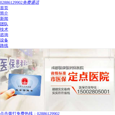
02886129902
免费通话
首页
简介
新闻
团队
技术
咨询
设备
路线
点击拨打免费热线：02886129902